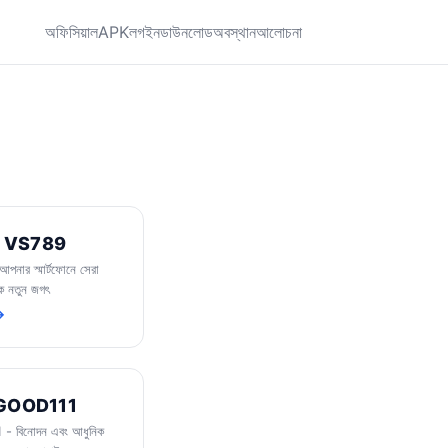
অফিসিয়াল
APK
লগইন
ডাউনলোড
অবস্থান
আলোচনা
VS789
নার স্মার্টফোনে সেরা
ক নতুন জগৎ
 →
GOOD111
 বিনোদন এবং আধুনিক