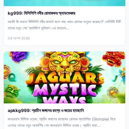
kg999: মিসিসিপি নদীর রোমাঞ্চকর অ্যাডভেঞ্চার
আপনি কি কখনো মিসিসিপি নদীর কাদাটে জলে মাছ ধরার রোমাঞ্চ অনুভব করেছেন? নোলিমিট সিটি
তাদের নতুন গেম 'ক্যাটফিশ হান্টারস'-এর মাধ্যমে...
04 আগস্ট 2026
apkkg999: প্রাচীন জঙ্গলের রহস্য ও জয়ের হাতছানি
জাগুয়ার’স মিস্টিক ওয়েজ: প্রাচীন জঙ্গলের রহস্যময় রোমাঞ্চ স্লটোপিয়া (Slotopia) নিয়ে
এসেছে তাদের নতুন আকর্ষণীয় গেম জাগুয়ার’স মিস্টিক ওয়েজ। প্রাচীন মায়া...