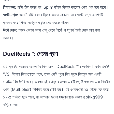
স্পিন করা:
বাজি ঠিক করার পর 'Spin' বাটনে ক্লিক করলেই খেলা শুরু হয়ে যাবে।
অটো-প্লে:
আপনি যদি বারবার ক্লিক করতে না চান, তবে অটো-প্লে অপশনটি
ব্যবহার করে নির্দিষ্ট সংখ্যক রাউন্ড সেট করতে পারেন।
টার্বো মোড:
দ্রুত খেলার জন্য মেনু থেকে টার্বো বা সুপার টার্বো মোড চালু করা
সম্ভব।
DuelReels™: গেমের প্রাণ
এই স্লটের সবচেয়ে আকর্ষণীয় দিক হলো 'DuelReels™' মেকানিক। যখন একটি
'VS' সিম্বল রিলগুলোতে পড়ে, তখন সেটি পুরো রিল জুড়ে বিস্তৃত হয়ে একটি
ওয়াইল্ড রিল তৈরি করে। এরপর দুই যোদ্ধার মধ্যে একটি লড়াই শুরু হয় এবং বিজয়ীর
গুণক (Multiplier) আপনার জয়ে যোগ হয়। এই গুণকগুলো ২x থেকে শুরু করে
১০০x পর্যন্ত হতে পারে, যা আপনার জয়ের সম্ভাবনাকে বহুগুণ apkkg999
বাড়িয়ে দেয়।