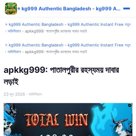
⭐ kg999 Authentic Bangladesh - kg999 Authentic Instant Free নতুন
⭐ kg999 Authentic Bangladesh - kg999 Authentic Instant Free নতুন
›
অফিসিয়াল
›
apkkg999: পাতালপুরীর রহস্যময় দাবার লড়াই
⭐ kg999 Authentic Bangladesh - kg999 Authentic Instant Free নতুন
›
অফিসিয়াল
›
apkkg999: পাতালপুরীর রহস্যময় দাবার লড়াই
apkkg999: পাতালপুরীর রহস্যময় দাবার
লড়াই
23 জুন 2026
· অফিসিয়াল