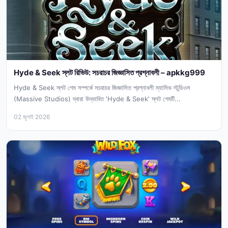
Hyde & Seek স্লট রিভিউ: সচরাচর জিজ্ঞাসিত প্রশ্নাবলী – apkkg999
Hyde & Seek স্লট গেম সম্পর্কে সচরাচর জিজ্ঞাসিত প্রশ্নাবলী ম্যাসিভ স্টুডিওস
(Massive Studios) দ্বারা উদ্ভাবিত 'Hyde & Seek' স্লট গেমটি...
02 জুলাই 2026