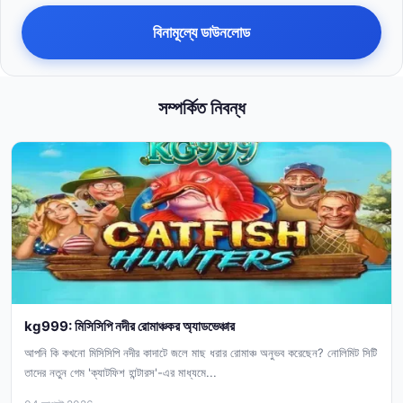
বিনামূল্যে ডাউনলোড
সম্পর্কিত নিবন্ধ
kg999: মিসিসিপি নদীর রোমাঞ্চকর অ্যাডভেঞ্চার
আপনি কি কখনো মিসিসিপি নদীর কাদাটে জলে মাছ ধরার রোমাঞ্চ অনুভব করেছেন? নোলিমিট সিটি
তাদের নতুন গেম 'ক্যাটফিশ হান্টারস'-এর মাধ্যমে...