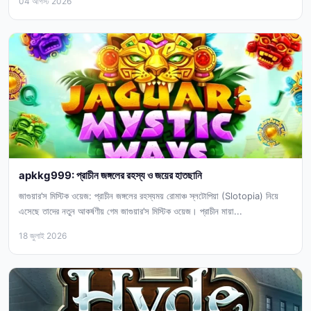
04 আগস্ট 2026
apkkg999: প্রাচীন জঙ্গলের রহস্য ও জয়ের হাতছানি
জাগুয়ার’স মিস্টিক ওয়েজ: প্রাচীন জঙ্গলের রহস্যময় রোমাঞ্চ স্লটোপিয়া (Slotopia) নিয়ে
এসেছে তাদের নতুন আকর্ষণীয় গেম জাগুয়ার’স মিস্টিক ওয়েজ। প্রাচীন মায়া...
18 জুলাই 2026