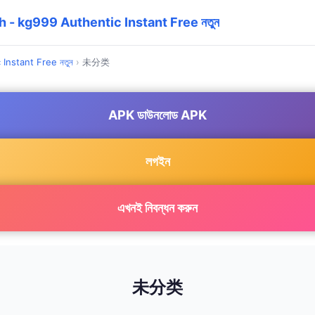
- kg999 Authentic Instant Free নতুন
Instant Free নতুন
›
未分类
APK ডাউনলোড APK
লগইন
এখনই নিবন্ধন করুন
未分类